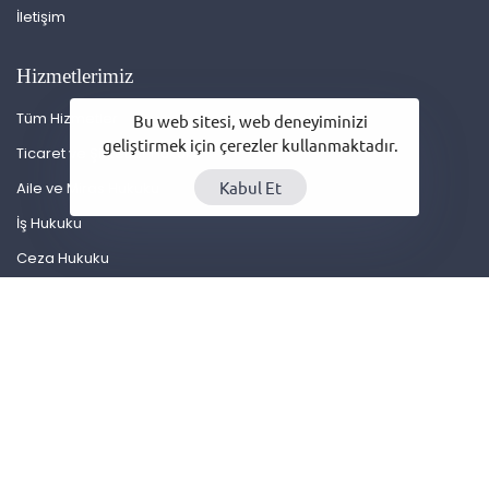
İletişim
Hizmetlerimiz
Tüm Hizmetler
Bu web sitesi, web deneyiminizi
geliştirmek için çerezler kullanmaktadır.
Ticaret ve Şirketler Hukuku
Kabul Et
Aile ve Miras Hukuku
İş Hukuku
Ceza Hukuku
İdare Hukuku
© 2025 Av. Mehmet Ali Bayam. Tüm hakları saklıdır.
Designed with the signature of WORKINTEAM.