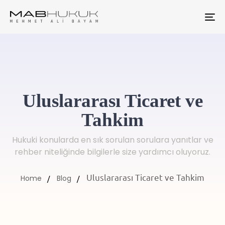
To
na
Uluslararası Ticaret ve
Tahkim
Hukuki konularda en sık sorulan sorulara yanıtlar ve
rehber niteliğinde bilgilerle size yardımcı oluyoruz.
Uluslararası Ticaret ve Tahkim
Home
Blog