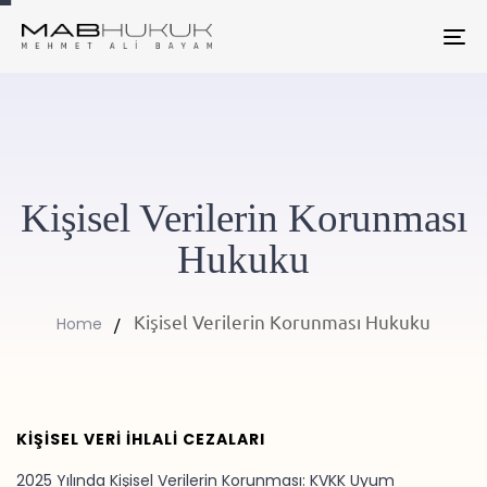
To
na
Kişisel Verilerin Korunması
Hukuku
Kişisel Verilerin Korunması Hukuku
Home
KIŞISEL VERI IHLALI CEZALARI
2025 Yılında Kişisel Verilerin Korunması: KVKK Uyum